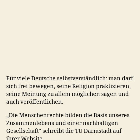
Human
Rights:
Darmstadt
setzt
im
Dezember
Zeichen
für
Menschenrechte
Für viele Deutsche selbstverständlich: man darf
sich frei bewegen, seine Religion praktizieren,
seine Meinung zu allem möglichen sagen und
auch veröffentlichen.
„Die Menschenrechte bilden die Basis unseres
Zusammenlebens und einer nachhaltigen
Gesellschaft“ schreibt die TU Darmstadt auf
ihrer Website.