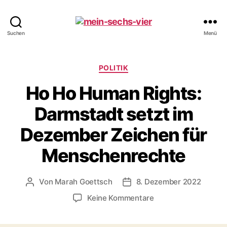
mein-
Suchen
Menü
sechs-
vier
Kategorien
POLITIK
Ho Ho Human Rights:
Darmstadt setzt im
Dezember Zeichen für
Menschenrechte
Von
Marah Goettsch
8. Dezember 2022
Beitragsautor
Beitragsdatum
zu
Keine Kommentare
Ho
Ho