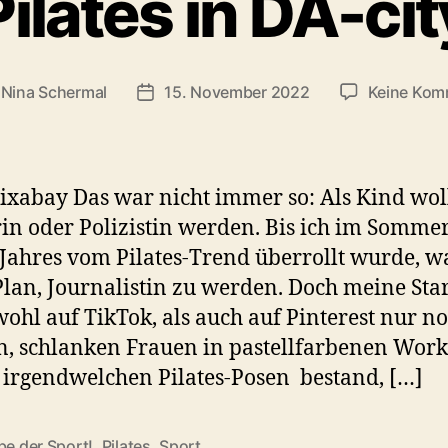
Pilates in DA-cit
n
Nina Schermal
15. November 2022
Keine Kom
gsautor
Beitragsdatum
Pixabay Das war nicht immer so: Als Kind woll
in oder Polizistin werden. Bis ich im Somme
 Jahres vom Pilates-Trend überrollt wurde, w
lan, Journalistin zu werden. Doch meine Start
wohl auf TikTok, als auch auf Pinterest nur n
, schlanken Frauen in pastellfarbenen Work
n irgendwelchen Pilates-Posen bestand, […]
be der Sport!
,
Pilates
,
Sport
rter