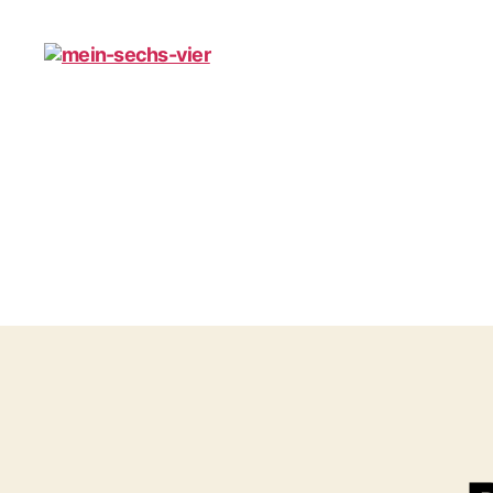
mein-
sechs-
vier