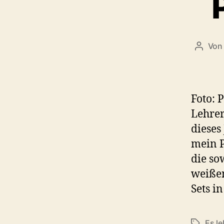
Vo
Beitra
Foto: 
Lehrer
dieses
mein P
die so
weißen
Sets i
Es le
Schlagwö